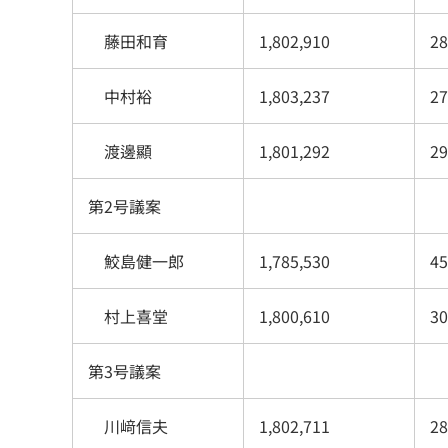
藤田和育
1,802,910
28
中村裕
1,803,237
27
渡邊顯
1,801,292
29
第2号議案
鮫島健一郎
1,785,530
45
村上喜堂
1,800,610
30
第3号議案
川﨑信夫
1,802,711
28