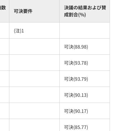
権数
決議の結果および賛
可決要件
成割合(%)
(注)1
可決(88.98)
可決(93.78)
可決(93.79)
可決(90.13)
可決(90.17)
可決(85.77)