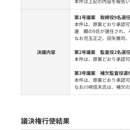
本件は上記の内容を報告い
第1号議案 取締役9名選
本件は、原案どおり承認可
邊 顯の9氏が選任され、
なお児玉正之、田矢徹司、
決議内容
第2号議案 監査役2名選
本件は、原案どおり承認可
第3号議案 補欠監査役選
本件は、原案どおり承認可
なお川﨑信夫氏は、補欠の
議決権行使結果