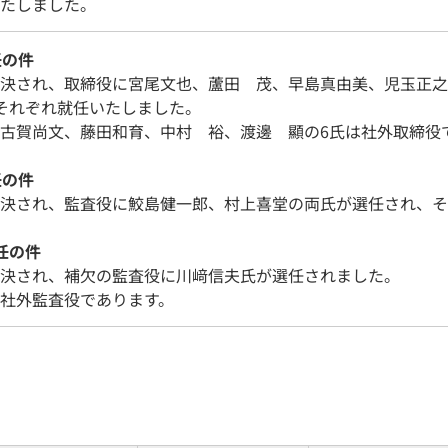
たしました。
任の件
決され、取締役に宮尾文也、蘆田 茂、早島真由美、児玉正之
それぞれ就任いたしました。
古賀尚文、藤田和育、中村 裕、渡邊 顯の6氏は社外取締役
任の件
決され、監査役に鮫島健一郎、村上喜堂の両氏が選任され、そ
任の件
決され、補欠の監査役に川﨑信夫氏が選任されました。
社外監査役であります。