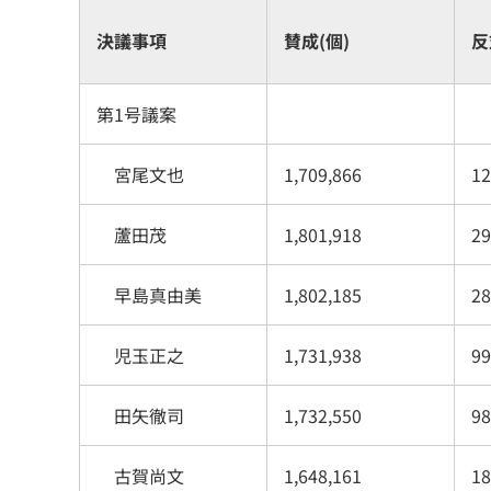
決議事項
賛成(個)
反
第1号議案
宮尾文也
1,709,866
12
蘆田茂
1,801,918
29
早島真由美
1,802,185
28
児玉正之
1,731,938
99
田矢徹司
1,732,550
98
古賀尚文
1,648,161
18