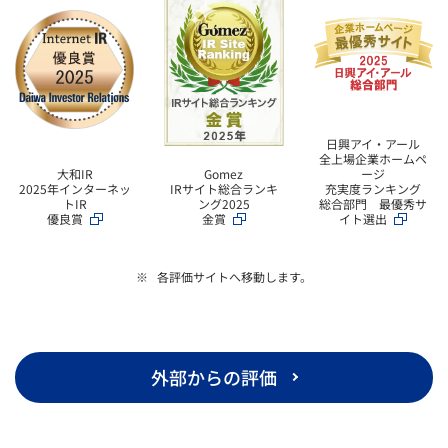
日興アイ・アール
全上場企業ホームペ
大和IR
ージ
Gomez
2025年インターネッ
充実度ランキング
IRサイト総合ランキ
トIR
総合部門 最優秀サ
ング2025
優良賞
イト選出
金賞
各評価サイトへ移動します。
外部からの評価