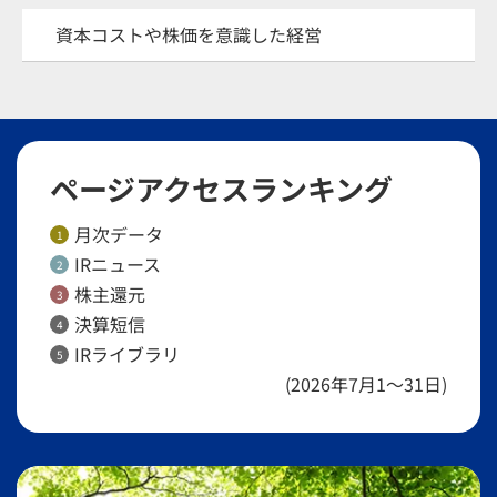
資本コストや株価を意識した経営
ページアクセスランキング
月次データ
1
IRニュース
2
株主還元
3
決算短信
4
IRライブラリ
5
(2026年7月1～31日)